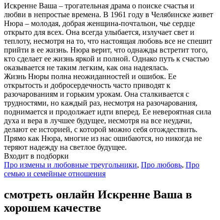
Искренне Ваша – трогательная драма о поиске счастья и
любви в непростые времена. В 1961 году в Челябинске живет
Нюра – молодая, добрая женщина-почтальон, чье сердце
открыто для всех. Она всегда улыбается, излучает свет и
теплоту, несмотря на то, что настоящая любовь все не спешит
прийти в ее жизнь. Нюра верит, что однажды встретит того,
кто сделает ее жизнь яркой и полной. Однако путь к счастью
оказывается не таким легким, как она надеялась.
Жизнь Нюры полна неожиданностей и ошибок. Ее
открытость и добросердечность часто приводят к
разочарованиям и горьким урокам. Она сталкивается с
трудностями, но каждый раз, несмотря на разочарования,
поднимается и продолжает идти вперед. Ее невероятная сила
духа и вера в лучшее будущее, несмотря на все неудачи,
делают ее историей, с которой можно себя отождествить.
Прямо как Нюра, многие из нас ошибаются, но никогда не
теряют надежду на светлое будущее.
Входит в подборки
Про измены и любовные треугольники
,
Про любовь
,
Про
семью и семейные отношения
смотреть онлайн Искренне Ваша в
хорошем качестве