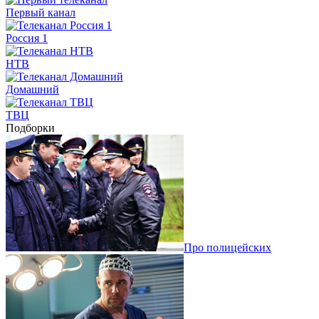
Первый канал
Россия 1
НТВ
Домашний
ТВЦ
Подборки
Про полицейских