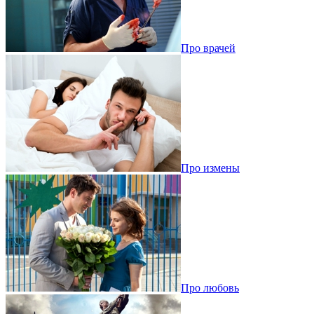
Про врачей
Про измены
Про любовь