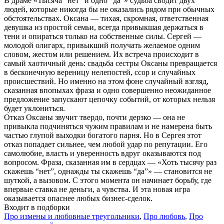
В драме «Тысяча “нет” и одно “да”» судьба сводит двух
людей, которые никогда бы не оказались рядом при обычных
обстоятельствах. Оксана — тихая, скромная, ответственная
девушка из простой семьи, всегда привыкшая держаться в
тени и опираться только на собственные силы. Сергей —
молодой олигарх, привыкший получать желаемое одним
словом, жестом или решением. Их встреча происходит в
самый хаотичный день: свадьба сестры Оксаны превращается
в бесконечную вереницу нелепостей, ссор и случайных
происшествий. Но именно на этом фоне случайный взгляд,
сказанная впопыхах фраза и одно совершенно неожиданное
предложение запускают цепочку событий, от которых нельзя
будет уклониться.
Отказ Оксаны звучит твердо, почти дерзко — она не
привыкла подчиняться чужим правилам и не намерена быть
частью глупой выходки богатого парня. Но в Сергея этот
отказ попадает сильнее, чем любой удар по репутации. Его
самолюбие, власть и уверенность вдруг оказываются под
вопросом. Фраза, сказанная им в сердцах — «Хоть тысячу раз
скажешь “нет”, однажды ты скажешь “да”» — становится не
шуткой, а вызовом. С этого момента он начинает борьбу, где
впервые ставка не деньги, а чувства. И эта новая игра
оказывается опаснее любых бизнес-сделок.
Входит в подборки
Про измены и любовные треугольники
,
Про любовь
,
Про