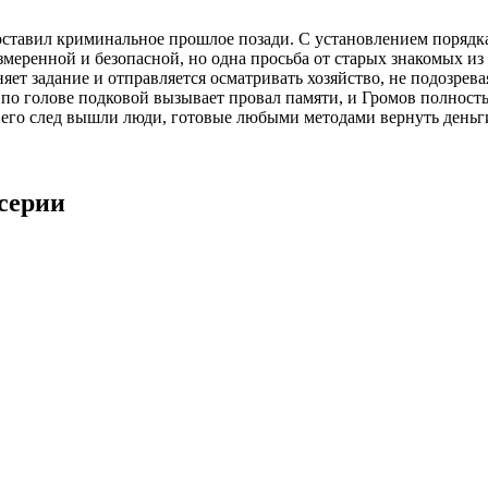
 оставил криминальное прошлое позади. С установлением поряд
меренной и безопасной, но одна просьба от старых знакомых из
ет задание и отправляется осматривать хозяйство, не подозрев
 голове подковой вызывает провал памяти, и Громов полностью
 на его след вышли люди, готовые любыми методами вернуть день
 серии