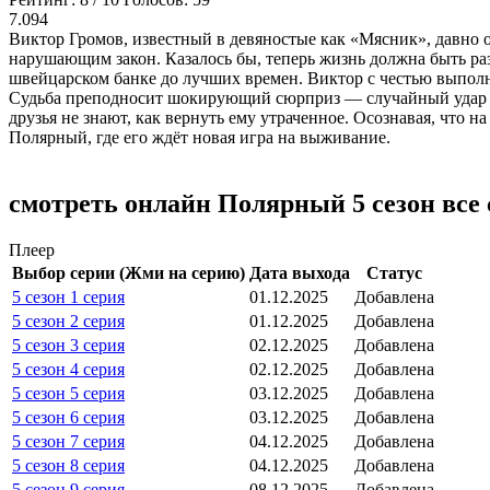
7.094
Виктор Громов, известный в девяностые как «Мясник», давно
нарушающим закон. Казалось бы, теперь жизнь должна быть раз
швейцарском банке до лучших времен. Виктор с честью выполня
Судьба преподносит шокирующий сюрприз — случайный удар по
друзья не знают, как вернуть ему утраченное. Осознавая, что
Полярный, где его ждёт новая игра на выживание.
смотреть онлайн Полярный 5 сезон все
Плеер
Выбор серии (Жми на серию)
Дата выхода
Статус
5 сезон 1 серия
01.12.2025
Добавлена
5 сезон 2 серия
01.12.2025
Добавлена
5 сезон 3 серия
02.12.2025
Добавлена
5 сезон 4 серия
02.12.2025
Добавлена
5 сезон 5 серия
03.12.2025
Добавлена
5 сезон 6 серия
03.12.2025
Добавлена
5 сезон 7 серия
04.12.2025
Добавлена
5 сезон 8 серия
04.12.2025
Добавлена
5 сезон 9 серия
08.12.2025
Добавлена