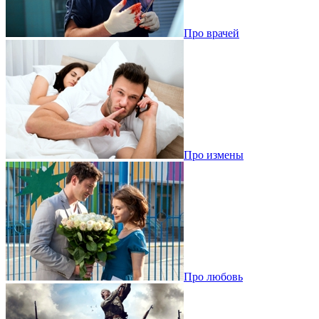
Про врачей
Про измены
Про любовь