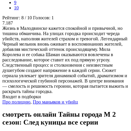
9
10
Рейтинг:
8
/
10
Голосов:
1
7.187
Жизнь в Малодвинске кажется спокойной и привычной, но
тишина обманчива. На улицах городка происходит череда
убийств, наполняя жителей страхом и тревогой. Легендарный
Черный мельник вновь оживает в воспоминаниях жителей,
добавляя мистический оттенок происходящему. Мила
Королева и ее собака Шаман оказываются вовлечены в
расследование, которое ставит их под прямую угрозу.
Следственный процесс и столкновения с неизвестным
душегубом создают напряжение в каждой серии. Сюжет
сериала увлекает зрителя динамикой событий, драматизмом и
психологической глубиной персонажей. В центре внимания
— смелость и решимость героини, которая пытается выжить и
раскрыть тайны городка.
Входит в подборки
Про полицию
,
Про маньяков и убийц
смотреть онлайн Тайны города М 2
сезон: След куницы все серии