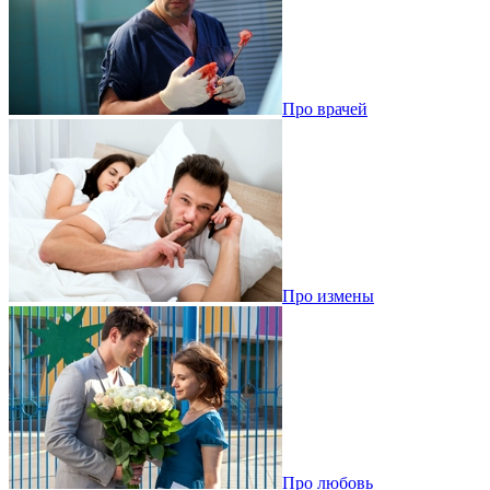
Про врачей
Про измены
Про любовь