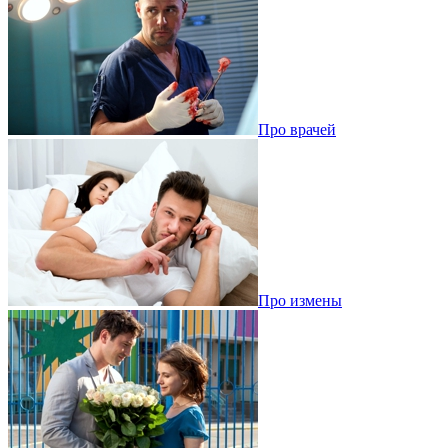
Про врачей
Про измены