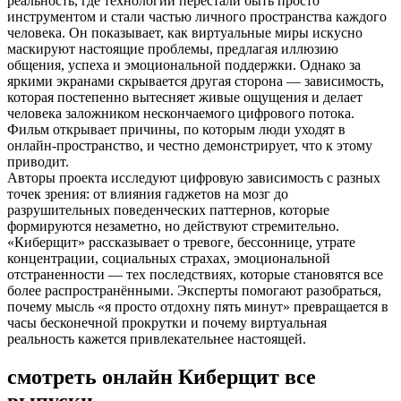
реальность, где технологии перестали быть просто
инструментом и стали частью личного пространства каждого
человека. Он показывает, как виртуальные миры искусно
маскируют настоящие проблемы, предлагая иллюзию
общения, успеха и эмоциональной поддержки. Однако за
яркими экранами скрывается другая сторона — зависимость,
которая постепенно вытесняет живые ощущения и делает
человека заложником нескончаемого цифрового потока.
Фильм открывает причины, по которым люди уходят в
онлайн-пространство, и честно демонстрирует, что к этому
приводит.
Авторы проекта исследуют цифровую зависимость с разных
точек зрения: от влияния гаджетов на мозг до
разрушительных поведенческих паттернов, которые
формируются незаметно, но действуют стремительно.
«Киберщит» рассказывает о тревоге, бессоннице, утрате
концентрации, социальных страхах, эмоциональной
отстраненности — тех последствиях, которые становятся все
более распространёнными. Эксперты помогают разобраться,
почему мысль «я просто отдохну пять минут» превращается в
часы бесконечной прокрутки и почему виртуальная
реальность кажется привлекательнее настоящей.
смотреть онлайн Киберщит все