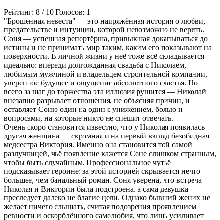
Рейтинг:
8
/
10
Голосов:
1
"Брошенная невеста" — это напряжённая история о любви,
предательстве и интуиции, которой невозможно не верить.
Соня — успешная репортёрша, привыкшая докапываться до
истины и не принимать мир таким, каким его показывают на
поверхности. В личной жизни у неё тоже всё складывается
идеально: впереди долгожданная свадьба с Николаем,
любимым мужчиной и владельцем строительной компании,
уверенное будущее и ощущение абсолютного счастья. Но
всего за шаг до торжества эта иллюзия рушится — Николай
внезапно разрывает отношения, не объясняя причин, и
оставляет Соню один на один с унижением, болью и
вопросами, на которые никто не спешит отвечать.
Очень скоро становится известно, что у Николая появилась
другая женщина — скромная и на первый взгляд безобидная
медсестра Виктория. Именно она становится той самой
разлучницей, чьё появление кажется Соне слишком странным,
чтобы быть случайным. Профессиональное чутьё
подсказывает героине: за этой историей скрывается нечто
большее, чем банальный роман. Соня уверена, что встреча
Николая и Виктории была подстроена, а сама девушка
преследует далеко не благие цели. Однако бывший жених не
желает ничего слышать, считая подозрения проявлением
ревности и оскорблённого самолюбия, что лишь усиливает