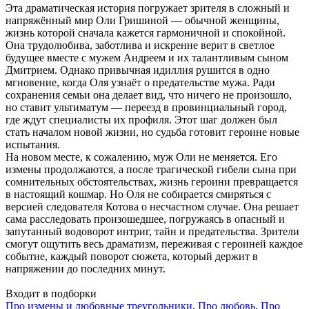
Эта драматическая история погружает зрителя в сложный и
напряжённый мир Оли Гришиной — обычной женщины,
жизнь которой сначала кажется гармоничной и спокойной.
Она трудолюбива, заботлива и искренне верит в светлое
будущее вместе с мужем Андреем и их талантливым сыном
Дмитрием. Однако привычная идиллия рушится в одно
мгновение, когда Оля узнаёт о предательстве мужа. Ради
сохранения семьи она делает вид, что ничего не произошло,
но ставит ультиматум — переезд в провинциальный город,
где ждут специалисты их профиля. Этот шаг должен был
стать началом новой жизни, но судьба готовит героине новые
испытания.
На новом месте, к сожалению, муж Оли не меняется. Его
измены продолжаются, а после трагической гибели сына при
сомнительных обстоятельствах, жизнь героини превращается
в настоящий кошмар. Но Оля не собирается смиряться с
версией следователя Котова о несчастном случае. Она решает
сама расследовать произошедшее, погружаясь в опасный и
запутанный водоворот интриг, тайн и предательства. Зрители
смогут ощутить весь драматизм, переживая с героиней каждое
событие, каждый поворот сюжета, который держит в
напряжении до последних минут.
Входит в подборки
Про измены и любовные треугольники
,
Про любовь
,
Про