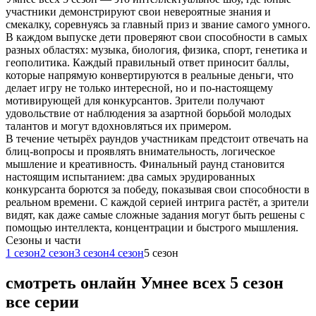
участники демонстрируют свои невероятные знания и
смекалку, соревнуясь за главный приз и звание самого умного.
В каждом выпуске дети проверяют свои способности в самых
разных областях: музыка, биология, физика, спорт, генетика и
геополитика. Каждый правильный ответ приносит баллы,
которые напрямую конвертируются в реальные деньги, что
делает игру не только интересной, но и по-настоящему
мотивирующей для конкурсантов. Зрители получают
удовольствие от наблюдения за азартной борьбой молодых
талантов и могут вдохновляться их примером.
В течение четырёх раундов участникам предстоит отвечать на
блиц-вопросы и проявлять внимательность, логическое
мышление и креативность. Финальный раунд становится
настоящим испытанием: два самых эрудированных
конкурсанта борются за победу, показывая свои способности в
реальном времени. С каждой серией интрига растёт, а зрители
видят, как даже самые сложные задания могут быть решены с
помощью интеллекта, концентрации и быстрого мышления.
Cезоны и части
1 сезон
2 сезон
3 сезон
4 сезон
5 сезон
смотреть онлайн Умнее всех 5 сезон
все серии