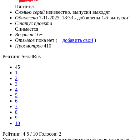
Пятница
Сколько серий
неизвестно, выпуски выходят
Обновлено
7-11-2025, 18:33 -
добавлены 1-5 выпуски!
Статус проекта
Снимается
Возраст
16+
Отзывов
пока нет ( +
добавить свой
)
Просмотров
410
Рейтинг SerialRus
45
1
2
3
4
5
6
7
8
9
10
Рейтинг:
4.5
/
10
Голосов:
2
Умнее всех 5 сезон — это интеллектуальное шоу, где юные