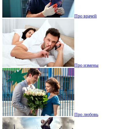
Про врачей
Про измены
Про любовь