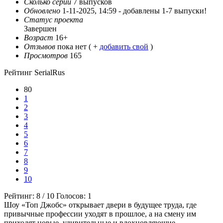
Сколько серий
7 выпусков
Обновлено
1-11-2025, 14:59 -
добавлены 1-7 выпуски!
Статус проекта
Завершен
Возраст
16+
Отзывов
пока нет ( +
добавить свой
)
Просмотров
165
Рейтинг SerialRus
80
1
2
3
4
5
6
7
8
9
10
Рейтинг:
8
/
10
Голосов:
1
Шоу «Топ Джобс» открывает двери в будущее труда, где
привычные профессии уходят в прошлое, а на смену им
приходят новые, удивительные и вдохновляющие