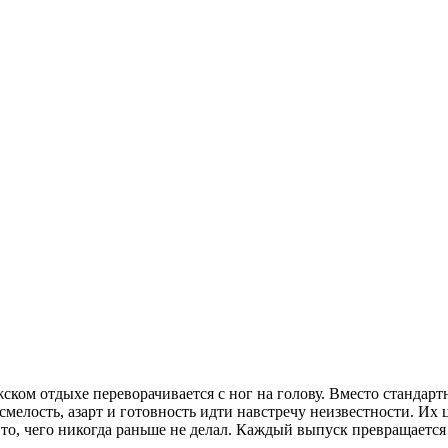
ком отдыхе переворачивается с ног на голову. Вместо стандарт
елость, азарт и готовность идти навстречу неизвестности. Их 
ь то, чего никогда раньше не делал. Каждый выпуск превращает