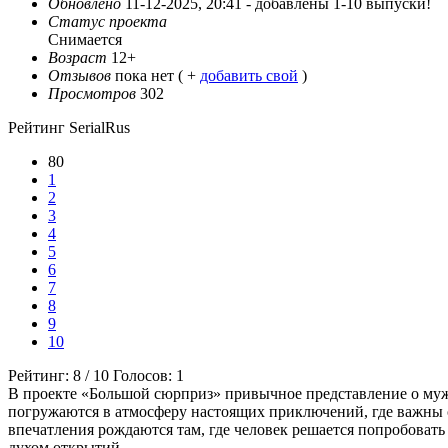
Обновлено
11-12-2025, 20:41 -
добавлены 1-10 выпуски!
Статус проекта
Снимается
Возраст
12+
Отзывов
пока нет ( +
добавить свой
)
Просмотров
302
Рейтинг SerialRus
80
1
2
3
4
5
6
7
8
9
10
Рейтинг:
8
/
10
Голосов:
1
В проекте «Большой сюрприз» привычное представление о мужс
погружаются в атмосферу настоящих приключений, где важны см
впечатления рождаются там, где человек решается попробоват
духом открытий.