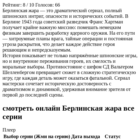
Рейтинг:
8
/
10
Голосов:
66
Берлинская жара — это драматический сериал, полный
шпионских интриг, опасности и исторических событий. В
Берлине 1943 года советский разведчик Франс Хартман
получает крайне важную миссию: помешать немецким
физикам завершить разработку ядерного оружия. На его пути
— хитроумные планы врага, тайные операции и постоянная
угроза раскрытия, что делает каждое действие героя
решающим и непредсказуемым.
История показывает не только напряжённые шпионские игры,
но и внутренние переживания героев, их смелость и
моральные выборы. Противостояние с шефом СД Вальтером
Шелленбергом превращает сюжет в сложную стратегическую
игру, где каждая деталь может оказаться фатальной. Сериал
мастерски сочетает историческую достоверность с
драматизмом и динамикой, удерживая внимание зрителя от
первой до последней сцены.
смотреть онлайн Берлинская жара все
серии
Плеер
Выбор серии (Жми на серию)
Дата выхода
Статус