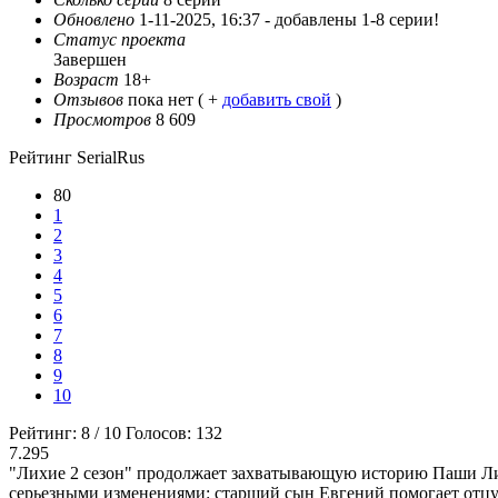
Обновлено
1-11-2025, 16:37 -
добавлены 1-8 серии!
Статус проекта
Завершен
Возраст
18+
Отзывов
пока нет ( +
добавить свой
)
Просмотров
8 609
Рейтинг SerialRus
80
1
2
3
4
5
6
7
8
9
10
Рейтинг:
8
/
10
Голосов:
132
7.295
"Лихие 2 сезон" продолжает захватывающую историю Паши Лихо
серьезными изменениями: старший сын Евгений помогает отцу у