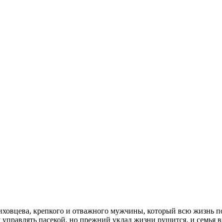
вцева, крепкого и отважного мужчины, который всю жизнь посв
правлять пасекой, но прежний уклад жизни рушится, и семья вы