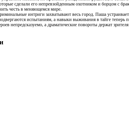
оторые сделали его непревзойденным охотником и борцом с бра
нить честь в меняющемся мире.
 криминальные интриги захватывают весь город. Паша устраивае
двергаются испытаниям, а навыки выживания в тайге теперь п
героев непредсказуемо, а драматические повороты держат зрител
ии