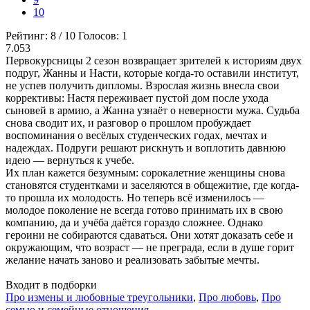
10
Рейтинг:
8
/
10
Голосов:
1
7.053
Первокурсницы 2 сезон возвращает зрителей к историям двух
подруг, Жанны и Насти, которые когда-то оставили институт,
не успев получить дипломы. Взрослая жизнь внесла свои
коррективы: Настя переживает пустой дом после ухода
сыновей в армию, а Жанна узнаёт о неверности мужа. Судьба
снова сводит их, и разговор о прошлом пробуждает
воспоминания о весёлых студенческих годах, мечтах и
надеждах. Подруги решают рискнуть и воплотить давнюю
идею — вернуться к учебе.
Их план кажется безумным: сорокалетние женщины снова
становятся студентками и заселяются в общежитие, где когда-
то прошла их молодость. Но теперь всё изменилось —
молодое поколение не всегда готово принимать их в свою
компанию, да и учёба даётся гораздо сложнее. Однако
героини не собираются сдаваться. Они хотят доказать себе и
окружающим, что возраст — не преграда, если в душе горит
желание начать заново и реализовать забытые мечты.
Входит в подборки
Про измены и любовные треугольники
,
Про любовь
,
Про
семью и семейные отношения