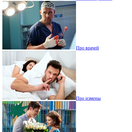
Про врачей
Про измены