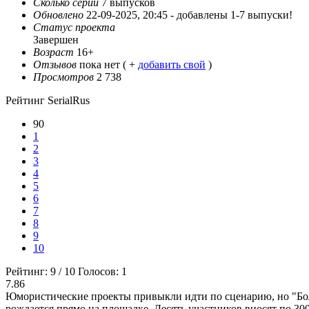
Сколько серий
7 выпусков
Обновлено
22-09-2025, 20:45 -
добавлены 1-7 выпуски!
Статус проекта
Завершен
Возраст
16+
Отзывов
пока нет ( +
добавить свой
)
Просмотров
2 738
Рейтинг SerialRus
90
1
2
3
4
5
6
7
8
9
10
Рейтинг:
9
/
10
Голосов:
1
7.86
Юмористические проекты привыкли идти по сценарию, но "Боль
рождается прямо на площадке. Десять участников вносят по 30