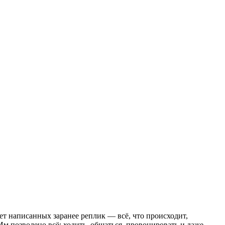
т написанных заранее реплик — всё, что происходит,
Им позволено всё: ходить, общаться, провоцировать и даже