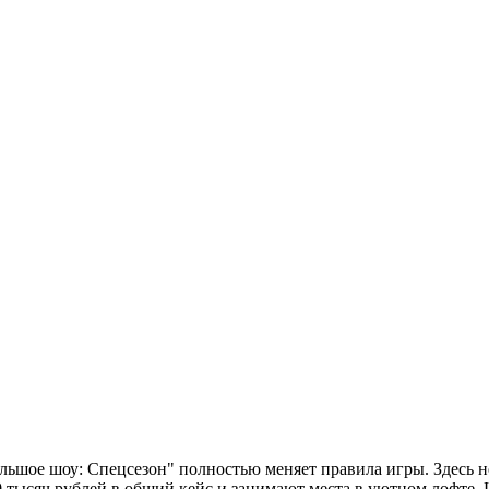
шое шоу: Спецсезон" полностью меняет правила игры. Здесь не
0 тысяч рублей в общий кейс и занимают места в уютном лофте. 