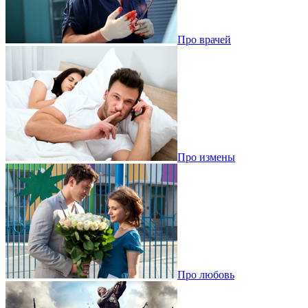
Про врачей
Про измены
Про любовь