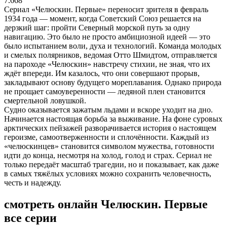
7.668
Сериал «Челюскин. Первые» переносит зрителя в февраль
1934 года — момент, когда Советский Союз решается на
дерзкий шаг: пройти Северный морской путь за одну
навигацию. Это было не просто амбициозной идеей — это
было испытанием воли, духа и технологий. Команда молодых
и смелых полярников, ведомая Отто Шмидтом, отправляется
на пароходе «Челюскин» навстречу стихии, не зная, что их
ждёт впереди. Им казалось, что они совершают прорыв,
закладывают основу будущего мореплавания. Однако природа
не прощает самоуверенности — ледяной плен становится
смертельной ловушкой.
Судно оказывается зажатым льдами и вскоре уходит на дно.
Начинается настоящая борьба за выживание. На фоне суровых
арктических пейзажей разворачивается история о настоящем
героизме, самоотверженности и сплочённости. Каждый из
«челюскинцев» становится символом мужества, готовности
идти до конца, несмотря на холод, голод и страх. Сериал не
только передаёт масштаб трагедии, но и показывает, как даже
в самых тяжёлых условиях можно сохранить человечность,
честь и надежду.
смотреть онлайн Челюскин. Первые
все серии