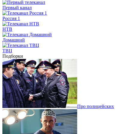
Первый канал
Россия 1
НТВ
Домашний
ТВЦ
Подборки
Про полицейских