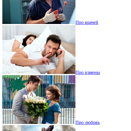
Про врачей
Про измены
Про любовь