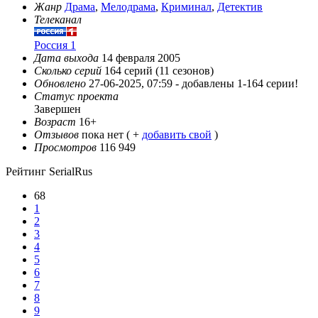
Жанр
Драма
,
Мелодрама
,
Криминал
,
Детектив
Телеканал
Россия 1
Дата выхода
14 февраля 2005
Сколько серий
164 серий (11 сезонов)
Обновлено
27-06-2025, 07:59 -
добавлены 1-164 серии!
Статус проекта
Завершен
Возраст
16+
Отзывов
пока нет ( +
добавить свой
)
Просмотров
116 949
Рейтинг SerialRus
68
1
2
3
4
5
6
7
8
9