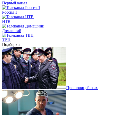
Первый канал
Россия 1
НТВ
Домашний
ТВЦ
Подборки
Про полицейских