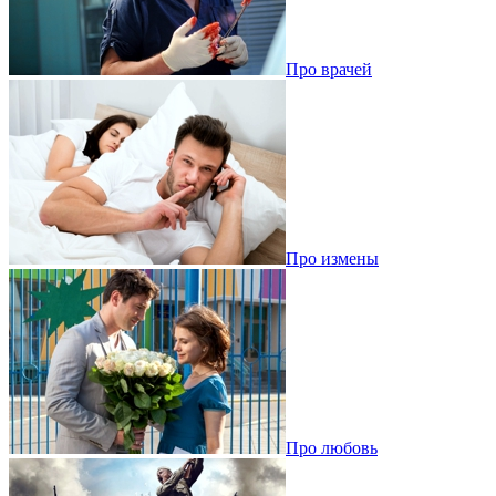
Про врачей
Про измены
Про любовь