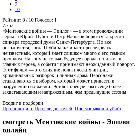
9
10
Рейтинг:
8
/
10
Голосов:
1
7.752
«Ментовские войны — Эпилог» — в этом продолжении
сериала Юрий Шубин и Петр Набоков борются за кресло
спикера городской думы Санкт-Петербурга. Но все
осложняется, когда Шубина начинает преследовать
неизвестный, который знает слишком много о его темном
прошлом. На кону не только будущее города, но и жизнь
главных героев, а события принимают неожиданный поворот.
Этот фильм — это слияние политических интриг,
криминальных разборок и личных драм. Персонажи
сталкиваются с выбором, который может привести к
разрушению их жизни. Эпилог обещает быть ещё более
захватывающим и напряженным, чем предыдущие сезоны.
Входит в подборки
Про полицию
,
Про следователей
,
Про маньяков и убийц
смотреть Ментовские войны - Эпилог
онлайн