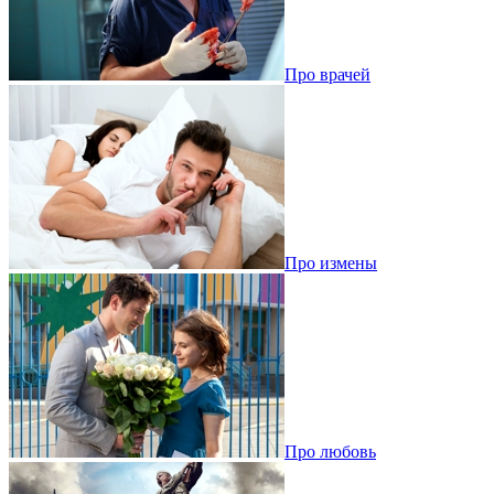
Про врачей
Про измены
Про любовь