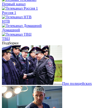
Первый канал
Россия 1
НТВ
Домашний
ТВЦ
Подборки
Про полицейских