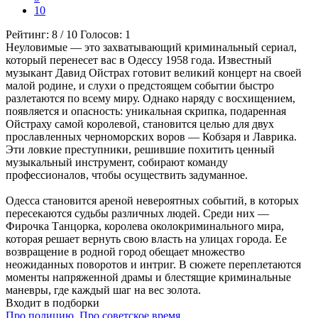
10
Рейтинг:
8
/
10
Голосов:
1
Неуловимые — это захватывающий криминальный сериал,
который перенесет вас в Одессу 1958 года. Известный
музыкант Давид Ойстрах готовит великий концерт на своей
малой родине, и слухи о предстоящем событии быстро
разлетаются по всему миру. Однако наряду с восхищением,
появляется и опасность: уникальная скрипка, подаренная
Ойстраху самой королевой, становится целью для двух
прославленных черноморских воров — Кобзаря и Лаврика.
Эти ловкие преступники, решившие похитить ценный
музыкальный инструмент, собирают команду
профессионалов, чтобы осуществить задуманное.
Одесса становится ареной невероятных событий, в которых
пересекаются судьбы различных людей. Среди них —
Фирочка Танцорка, королева околокриминального мира,
которая решает вернуть свою власть на улицах города. Ее
возвращение в родной город обещает множество
неожиданных поворотов и интриг. В сюжете переплетаются
моменты напряженной драмы и блестящие криминальные
маневры, где каждый шаг на вес золота.
Входит в подборки
Про полицию
,
Про советское время