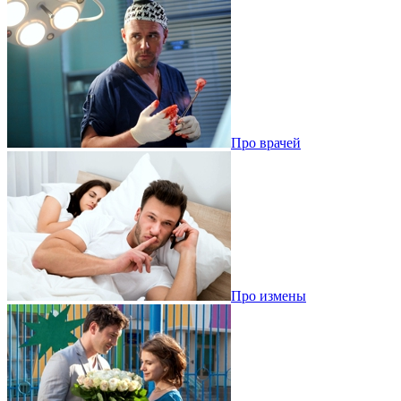
Про врачей
Про измены