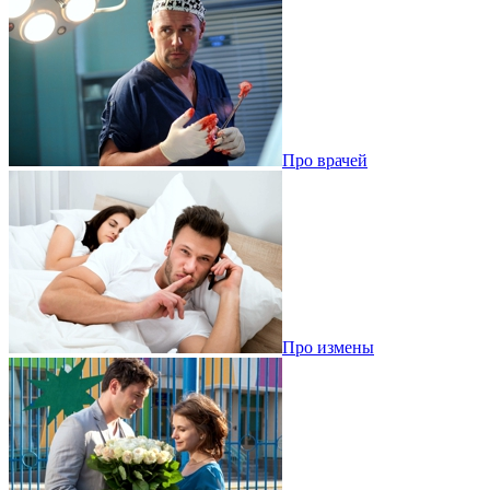
Про врачей
Про измены