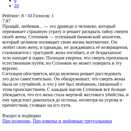
9
10
Рейтинг:
8
/
10
Голосов:
1
7.87
Прощай, любимая... — это драмеди о человеке, который
переживает страшную утрату и решает раскрыть тайну смерти
своей жены. Сотников — успешный банковский аналитик,
который целиком посвящает свою жизнь математике. Он
любит свою жену, и однажды, не дождавшись её возвращения,
сталкивается с трагедией: жена погибает, и её бездыханное
тело находят в парке. Полиция уверена, что смерть произошла
естественным путём, но Сотников не может поверить в эту
версию.
Ситуация обостряется, когда мужчина решает расследовать
это дело самостоятельно. Он обнаруживает, что смерть жены
была не случайной, и что у неё был любовник, связанный с
этим происшествием. С каждым шагом Сотников всё больше
убеждается, что его жена стала жертвой жестокого убийства, и
ему предстоит докопаться до истины, несмотря на угрозы и
препятствия, стоящие на его пути.
Входит в подборки
Про полицию
,
Про измены и любовные треугольники