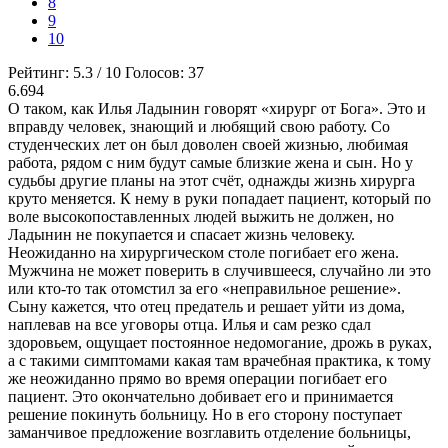
8
9
10
Рейтинг:
5.3
/
10
Голосов:
37
6.694
О таком, как Илья Ладынин говорят «хирург от Бога». Это и
вправду человек, знающий и любящий свою работу. Со
студенческих лет он был доволен своей жизнью, любимая
работа, рядом с ним будут самые близкие жена и сын. Но у
судьбы другие планы на этот счёт, однажды жизнь хирурга
круто меняется. К нему в руки попадает пациент, который по
воле высокопоставленных людей выжить не должен, но
Ладынин не покупается и спасает жизнь человеку.
Неожиданно на хирургическом столе погибает его жена.
Мужчина не может поверить в случившееся, случайно ли это
или кто-то так отомстил за его «неправильное решение».
Сыну кажется, что отец предатель и решает уйти из дома,
наплевав на все уговоры отца. Илья и сам резко сдал
здоровьем, ощущает постоянное недомогание, дрожь в руках,
а с такими симптомами какая там врачебная практика, к тому
же неожиданно прямо во время операции погибает его
пациент. Это окончательно добивает его и принимается
решение покинуть больницу. Но в его сторону поступает
заманчивое предложение возглавить отделение больницы,