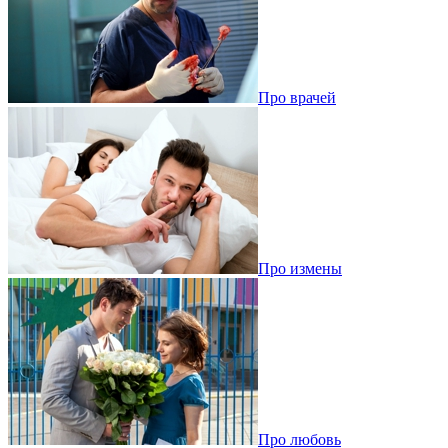
Про врачей
Про измены
Про любовь