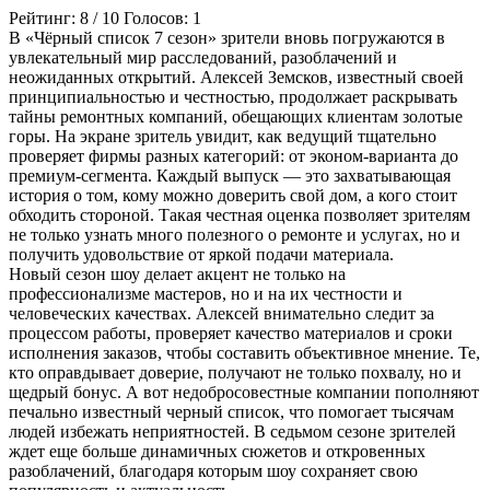
Рейтинг:
8
/
10
Голосов:
1
В «Чёрный список 7 сезон» зрители вновь погружаются в
увлекательный мир расследований, разоблачений и
неожиданных открытий. Алексей Земсков, известный своей
принципиальностью и честностью, продолжает раскрывать
тайны ремонтных компаний, обещающих клиентам золотые
горы. На экране зритель увидит, как ведущий тщательно
проверяет фирмы разных категорий: от эконом-варианта до
премиум-сегмента. Каждый выпуск — это захватывающая
история о том, кому можно доверить свой дом, а кого стоит
обходить стороной. Такая честная оценка позволяет зрителям
не только узнать много полезного о ремонте и услугах, но и
получить удовольствие от яркой подачи материала.
Новый сезон шоу делает акцент не только на
профессионализме мастеров, но и на их честности и
человеческих качествах. Алексей внимательно следит за
процессом работы, проверяет качество материалов и сроки
исполнения заказов, чтобы составить объективное мнение. Те,
кто оправдывает доверие, получают не только похвалу, но и
щедрый бонус. А вот недобросовестные компании пополняют
печально известный черный список, что помогает тысячам
людей избежать неприятностей. В седьмом сезоне зрителей
ждет еще больше динамичных сюжетов и откровенных
разоблачений, благодаря которым шоу сохраняет свою