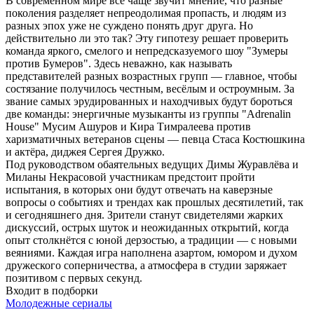
В современном мире всё чаще звучит мнение, что разные
поколения разделяет непреодолимая пропасть, и людям из
разных эпох уже не суждено понять друг друга. Но
действительно ли это так? Эту гипотезу решает проверить
команда яркого, смелого и непредсказуемого шоу "Зумеры
против Бумеров". Здесь неважно, как называть
представителей разных возрастных групп — главное, чтобы
состязание получилось честным, весёлым и остроумным. За
звание самых эрудированных и находчивых будут бороться
две команды: энергичные музыканты из группы "Adrenalin
House" Мусим Ашуров и Кира Тимралеева против
харизматичных ветеранов сцены — певца Стаса Костюшкина
и актёра, диджея Сергея Дружко.
Под руководством обаятельных ведущих Димы Журавлёва и
Миланы Некрасовой участникам предстоит пройти
испытания, в которых они будут отвечать на каверзные
вопросы о событиях и трендах как прошлых десятилетий, так
и сегодняшнего дня. Зрители станут свидетелями жарких
дискуссий, острых шуток и неожиданных открытий, когда
опыт столкнётся с юной дерзостью, а традиции — с новыми
веяниями. Каждая игра наполнена азартом, юмором и духом
дружеского соперничества, а атмосфера в студии заряжает
позитивом с первых секунд.
Входит в подборки
Молодежные сериалы