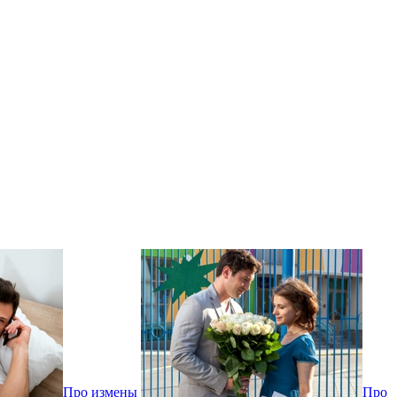
Про измены
Про