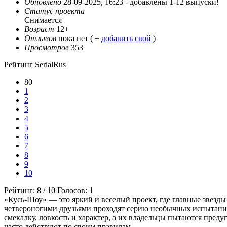
Обновлено
28-09-2025, 16:23 -
добавлены 1-12 выпуски!
Статус проекта
Снимается
Возраст
12+
Отзывов
пока нет ( +
добавить свой
)
Просмотров
353
Рейтинг SerialRus
80
1
2
3
4
5
6
7
8
9
10
Рейтинг:
8
/
10
Голосов:
1
«Кусь-Шоу» — это яркий и веселый проект, где главные звезд
четвероногими друзьями проходят серию необычных испытаний,
смекалку, ловкость и характер, а их владельцы пытаются пред
часто действуют по своим правилам.