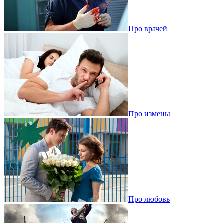
Про врачей
Про измены
Про любовь