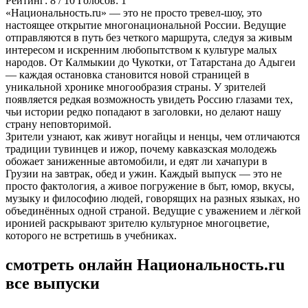
Рейтинг:
8
/
10
Голосов:
1
«Национальность.ru» — это не просто тревел-шоу, это
настоящее открытие многонациональной России. Ведущие
отправляются в путь без четкого маршрута, следуя за живым
интересом и искренним любопытством к культуре малых
народов. От Калмыкии до Чукотки, от Татарстана до Адыгеи
— каждая остановка становится новой страницей в
уникальной хронике многообразия страны. У зрителей
появляется редкая возможность увидеть Россию глазами тех,
чьи истории редко попадают в заголовки, но делают нашу
страну неповторимой.
Зрители узнают, как живут ногайцы и ненцы, чем отличаются
традиции тувинцев и ижор, почему кавказская молодежь
обожает заниженные автомобили, и едят ли хачапури в
Грузии на завтрак, обед и ужин. Каждый выпуск — это не
просто фактология, а живое погружение в быт, юмор, вкусы,
музыку и философию людей, говорящих на разных языках, но
объединённых одной страной. Ведущие с уважением и лёгкой
иронией раскрывают зрителю культурное многоцветие,
которого не встретишь в учебниках.
смотреть онлайн Национальность.ru
все выпуски