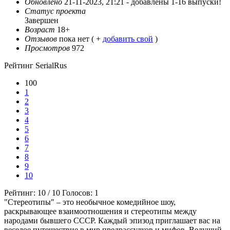
Обновлено
21-11-2023, 21:21 -
добавлены 1-16 выпуски!
Статус проекта
Завершен
Возраст
18+
Отзывов
пока нет ( +
добавить свой
)
Просмотров
972
Рейтинг SerialRus
100
1
2
3
4
5
6
7
8
9
10
Рейтинг:
10
/
10
Голосов:
1
"Стереотипы" – это необычное комедийное шоу,
раскрывающее взаимоотношения и стереотипы между
народами бывшего СССР. Каждый эпизод приглашает вас на
веселое путешествие в мир предрассудков и мифов. Ведущий