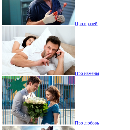
Про врачей
Про измены
Про любовь