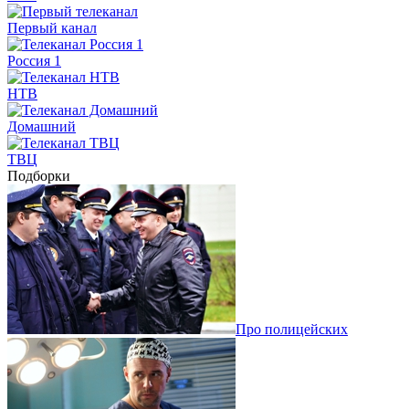
Первый канал
Россия 1
НТВ
Домашний
ТВЦ
Подборки
Про полицейских