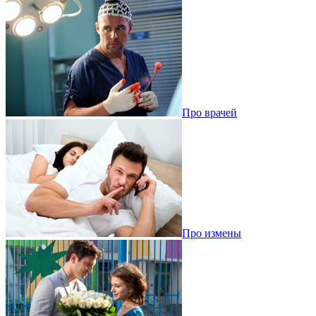
Про врачей
Про измены