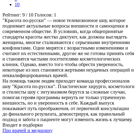
10
Рейтинг:
9
/
10
Голосов:
1
"Красота по-русски" — новое телевизионное шоу, которое
поднимает актуальные вопросы внешности и самооценки в
современном обществе. В условиях, когда общепринятые
стандарты красоты жестко диктуют, как должны выглядеть
женщины, многие сталкиваются с серьезными внутренними
конфликтами. Одни мирятся с возрастными изменениями и
считают их естественными, другие же не готовы принять себя
и становятся частыми посетителями косметологических
клиник. Однако, вместо того чтобы обрести уверенность,
некоторые из них становятся жертвами неудачных операций и
неквалифицированных врачей.
На помощь таким людям приходит команда профессионалов
шоу "Красота по-русски". Пластические хирурги, косметологи
и стилисты шоу с энтузиазмом берутся за сложные случаи,
помогая героям программы вернуть не только утраченную
внешность, но и уверенность в себе. Каждый выпуск
показывает путь преображения, от первичной консультации
до финального результата, демонстрируя, как правильный
подход и забота о пациенте могут изменить жизнь к лучшему.
Входит в подборки
Про врачей и медицину