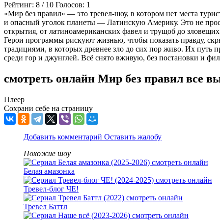
Рейтинг:
8
/
10
Голосов:
1
«Мир без правил» — это тревел-шоу, в котором нет места тури
и опасный уголок планеты — Латинскую Америку. Это не прост
открытия, от латиноамериканских фавел и трущоб до зловещих 
Герои программы рискуют жизнью, чтобы показать правду, ск
традициями, в которых древнее зло до сих пор живо. Их путь 
среди гор и джунглей. Всё снято вживую, без постановки и фил
смотреть онлайн Мир без правил все в
Плеер
Сохрани себе на страницу
Добавить комментарий
Оставить жалобу
Похожие шоу
Белая амазонка
Тревел-блог ЧЕ!
Тревел Баттл