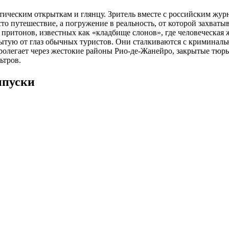
стическим открыткам и глянцу. Зритель вместе с российским жу
о путешествие, а погружение в реальность, от которой захваты
притонов, известных как «кладбище слонов», где человеческая ж
рытую от глаз обычных туристов. Они сталкиваются с кримина
пролегает через жестокие районы Рио-де-Жанейро, закрытые тюр
ьтров.
ыпуски