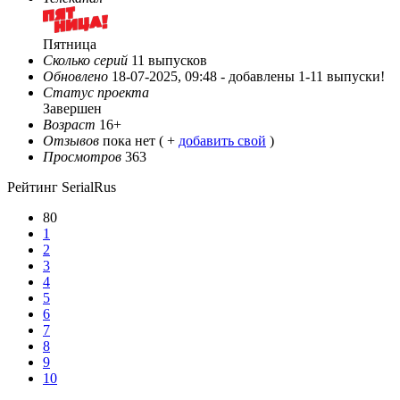
Пятница
Сколько серий
11 выпусков
Обновлено
18-07-2025, 09:48 -
добавлены 1-11 выпуски!
Статус проекта
Завершен
Возраст
16+
Отзывов
пока нет ( +
добавить свой
)
Просмотров
363
Рейтинг SerialRus
80
1
2
3
4
5
6
7
8
9
10