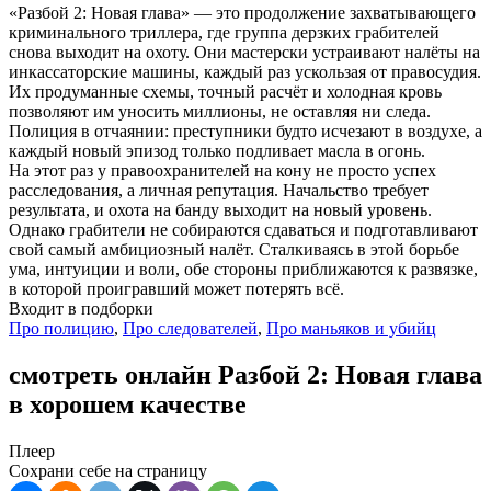
«Разбой 2: Новая глава» — это продолжение захватывающего
криминального триллера, где группа дерзких грабителей
снова выходит на охоту. Они мастерски устраивают налёты на
инкассаторские машины, каждый раз ускользая от правосудия.
Их продуманные схемы, точный расчёт и холодная кровь
позволяют им уносить миллионы, не оставляя ни следа.
Полиция в отчаянии: преступники будто исчезают в воздухе, а
каждый новый эпизод только подливает масла в огонь.
На этот раз у правоохранителей на кону не просто успех
расследования, а личная репутация. Начальство требует
результата, и охота на банду выходит на новый уровень.
Однако грабители не собираются сдаваться и подготавливают
свой самый амбициозный налёт. Сталкиваясь в этой борьбе
ума, интуиции и воли, обе стороны приближаются к развязке,
в которой проигравший может потерять всё.
Входит в подборки
Про полицию
,
Про следователей
,
Про маньяков и убийц
смотреть онлайн Разбой 2: Новая глава
в хорошем качестве
Плеер
Сохрани себе на страницу