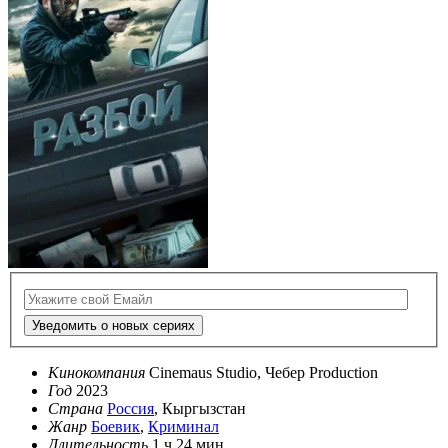
Уведомить о новых сериях
Кинокомпания
Cinemaus Studio, Чебер Production
Год
2023
Страна
Россия
, Кыргызстан
Жанр
Боевик
,
Криминал
Длительность
1 ч 24 мин