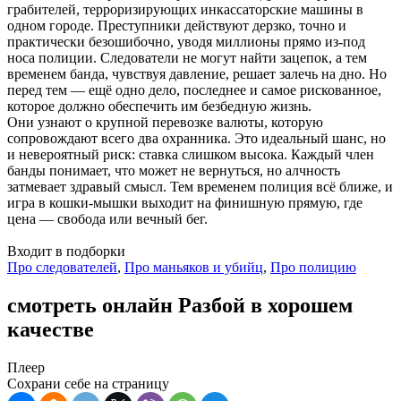
грабителей, терроризирующих инкассаторские машины в
одном городе. Преступники действуют дерзко, точно и
практически безошибочно, уводя миллионы прямо из-под
носа полиции. Следователи не могут найти зацепок, а тем
временем банда, чувствуя давление, решает залечь на дно. Но
перед тем — ещё одно дело, последнее и самое рискованное,
которое должно обеспечить им безбедную жизнь.
Они узнают о крупной перевозке валюты, которую
сопровождают всего два охранника. Это идеальный шанс, но
и невероятный риск: ставка слишком высока. Каждый член
банды понимает, что может не вернуться, но алчность
затмевает здравый смысл. Тем временем полиция всё ближе, и
игра в кошки-мышки выходит на финишную прямую, где
цена — свобода или вечный бег.
Входит в подборки
Про следователей
,
Про маньяков и убийц
,
Про полицию
смотреть онлайн Разбой в хорошем
качестве
Плеер
Сохрани себе на страницу