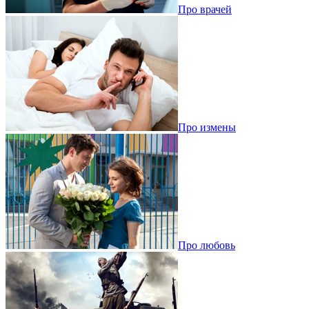
Про врачей
Про измены
Про любовь