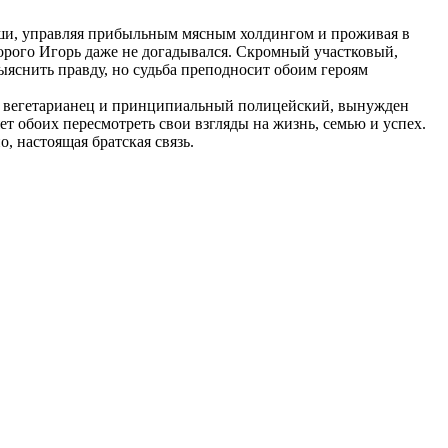
оши, управляя прибыльным мясным холдингом и проживая в
торого Игорь даже не догадывался. Скромный участковый,
ыяснить правду, но судьба преподносит обоим героям
от, вегетарианец и принципиальный полицейский, вынужден
т обоих пересмотреть свои взгляды на жизнь, семью и успех.
 настоящая братская связь.