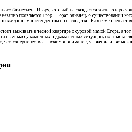
шного бизнесмена Игоря, который наслаждается жизнью в роск
 внезапно появляется Егор — брат-близнец, о существовании ко
я неожиданным претендентом на наследство. Бизнесмен решает в
дстоит выживать в тесной квартире с суровой мамой Егора, а т
ызывает массу комичных и драматичных ситуаций, но и заставляе
, чем соперничество — взаимопонимание, уважение и, возможно,
ерии