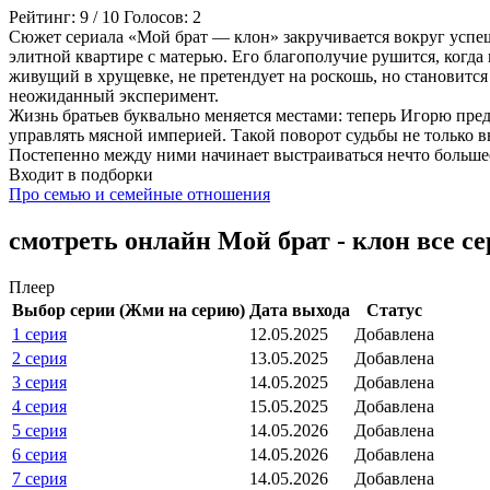
Рейтинг:
9
/
10
Голосов:
2
Сюжет сериала «Мой брат — клон» закручивается вокруг успе
элитной квартире с матерью. Его благополучие рушится, когда
живущий в хрущевке, не претендует на роскошь, но становитс
неожиданный эксперимент.
Жизнь братьев буквально меняется местами: теперь Игорю пре
управлять мясной империей. Такой поворот судьбы не только в
Постепенно между ними начинает выстраиваться нечто большее
Входит в подборки
Про семью и семейные отношения
смотреть онлайн Мой брат - клон все с
Плеер
Выбор серии (Жми на серию)
Дата выхода
Статус
1 серия
12.05.2025
Добавлена
2 серия
13.05.2025
Добавлена
3 серия
14.05.2025
Добавлена
4 серия
15.05.2025
Добавлена
5 серия
14.05.2026
Добавлена
6 серия
14.05.2026
Добавлена
7 серия
14.05.2026
Добавлена