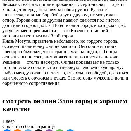
Безжалостная, дисциплинированная, смертоносная — армия
хана идёт вперёд, оставляя за собой руины. Русские
княжества, занятые борьбой друг с другом, не могут дать
отпор. Города один за другим падают, сдаются под гнётом
дани или сгорают дотла. Но есть один город, в котором страх
уступает место решимости — это Козельск, ставший в
истории известным как Злой город.
Князь Могута, правитель небольшого, но гордого города,
осознаёт: в одиночку они не выстоят. Он собирает своих
воевод и объявляет, что ордынцы уже на подходе. Гонцы
отправлены по соседним княжествам, но время на исходе.
Решение — стоять насмерть. Фильм показывает не только
исторические события, но и глубокую человеческую драму:
выбор между жизнью и честью, страхом и свободой, сдаваться
или умереть с оружием в руках. Это история мужества, воли и
обречённого сопротивления.
смотреть онлайн Злой город в хорошем
качестве
Плеер
Сохрани себе на страницу