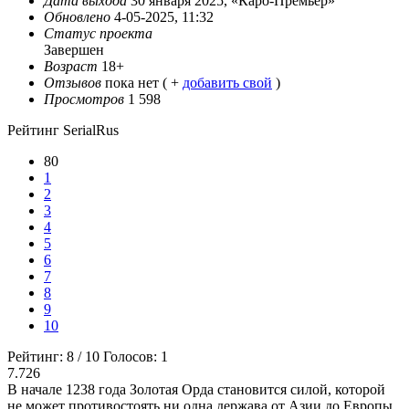
Дата выхода
30 января 2025, «Каро-Премьер»
Обновлено
4-05-2025, 11:32
Статус проекта
Завершен
Возраст
18+
Отзывов
пока нет ( +
добавить свой
)
Просмотров
1 598
Рейтинг SerialRus
80
1
2
3
4
5
6
7
8
9
10
Рейтинг:
8
/
10
Голосов:
1
7.726
В начале 1238 года Золотая Орда становится силой, которой
не может противостоять ни одна держава от Азии до Европы.