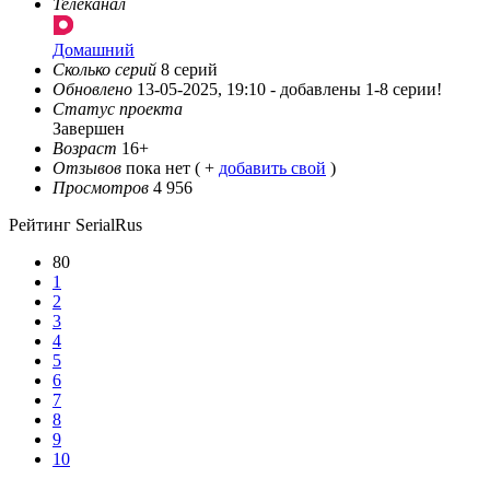
Телеканал
Домашний
Сколько серий
8 серий
Обновлено
13-05-2025, 19:10 -
добавлены 1-8 серии!
Статус проекта
Завершен
Возраст
16+
Отзывов
пока нет ( +
добавить свой
)
Просмотров
4 956
Рейтинг SerialRus
80
1
2
3
4
5
6
7
8
9
10