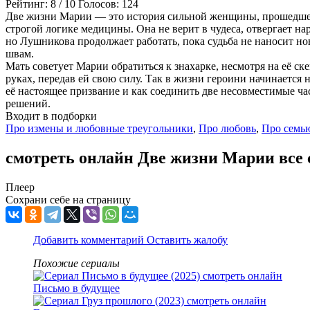
Рейтинг:
8
/
10
Голосов:
124
Две жизни Марии — это история сильной женщины, прошедшей
строгой логике медицины. Она не верит в чудеса, отвергает н
но Лушникова продолжает работать, пока судьба не наносит нов
швам.
Мать советует Марии обратиться к знахарке, несмотря на её с
руках, передав ей свою силу. Так в жизни героини начинается
её настоящее призвание и как соединить две несовместимые ча
решений.
Входит в подборки
Про измены и любовные треугольники
,
Про любовь
,
Про семь
смотреть онлайн Две жизни Марии все 
Плеер
Сохрани себе на страницу
Добавить комментарий
Оставить жалобу
Похожие сериалы
Письмо в будущее