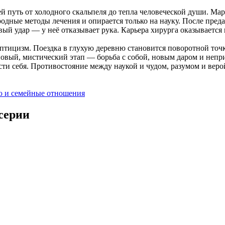
 путь от холодного скальпеля до тепла человеческой души. М
ародные методы лечения и опирается только на науку. После пр
ый удар — у неё отказывает рука. Карьера хирурга оказывается 
кептицизм. Поездка в глухую деревню становится поворотной точ
 новый, мистический этап — борьба с собой, новым даром и непр
сти себя. Противостояние между наукой и чудом, разумом и вер
ю и семейные отношения
серии