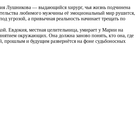
ария Лушникова — выдающийся хирург, чья жизнь подчинена
едательства любимого мужчины её эмоциональный мир рушится,
под угрозой, а привычная реальность начинает трещать по
кой. Евдокия, местная целительница, умирает у Марии на
инятием окружающих. Она должна заново понять, кто она, где
ой, прошлым и будущим развернётся на фоне судьбоносных