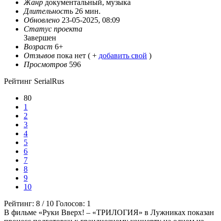
Жанр
документальный, музыка
Длительность
26 мин.
Обновлено
23-05-2025, 08:09
Статус проекта
Завершен
Возраст
6+
Отзывов
пока нет ( +
добавить свой
)
Просмотров
596
Рейтинг SerialRus
80
1
2
3
4
5
6
7
8
9
10
Рейтинг:
8
/
10
Голосов:
1
В фильме «Руки Вверх! – «ТРИЛОГИЯ» в Лужниках показан