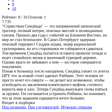
9
10
Рейтинг:
8
/
10
Голосов:
1
7.735
"Странствия Синдбада" — это напряженный шпионский
триллер, полный интриг, опасных миссий и неожиданных
союзов. Прошло два года с событий на Ближнем Востоке, но
мир не стал безопаснее. В Санкт-Петербурге задержан
опасный террорист Сиддик-ходжа, лидер радикальной
группировки, но его сторонники не собираются сдаваться.
Тем временем Синдбад пытается оставить прошлое позади и
ведет спокойную жизнь в маленькой турецкой деревне.
Однако враги не забывают о нем — на героя совершается
покушение.
Попав в больницу после нападения, Синдбад узнает от агента
ЦРУ, что за атакой стоит адвокат Раббани. Этот человек не
просто хочет его смерти — он делает все возможное, чтобы
освободить из заключения влиятельного муфтия, готового
вернуть мир в хаос. Теперь Синдбад вынужден снова взяться
за оружие. Он соглашается устранить Раббани, но понимает,
что за этим заданием скрывается нечто большее.
Входит в подборки
Про полицию
,
Про следователей
,
Мужские сериалы