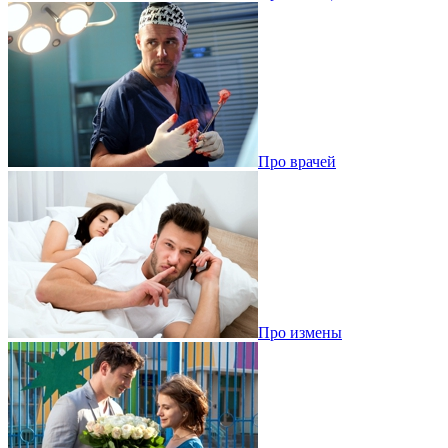
Про врачей
Про измены