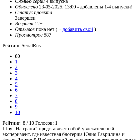
Сколько серий
4 выпуска
Обновлено
23-05-2025, 13:00 -
добавлены 1-4 выпуски!
Статус проекта
Завершен
Возраст
12+
Отзывов
пока нет ( +
добавить свой
)
Просмотров
587
Рейтинг SerialRus
80
1
2
3
4
5
6
7
8
9
10
Рейтинг:
8
/
10
Голосов:
1
Шоу "На грани" представляет собой увлекательный
эксперимент, где известная блогерша Юлия Гаврилина и
физик Дмитрий Побединский участвуют в экстраординарных