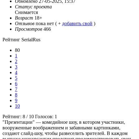
Обновлено
27-05-2025, 15:37
Статус проекта
Снимается
Возраст
18+
Отзывов
пока нет ( +
добавить свой
)
Просмотров
466
Рейтинг SerialRus
80
1
2
3
4
5
6
7
8
9
10
Рейтинг:
8
/
10
Голосов:
1
"Презентации" — комедийное шоу, в котором участники,
вооруженные воображением и забавными картинками,
создают слайд-шоу, чтобы развеселить зрителей. В каждом
выпуске конкурсантам предстоит продемонстрировать свои