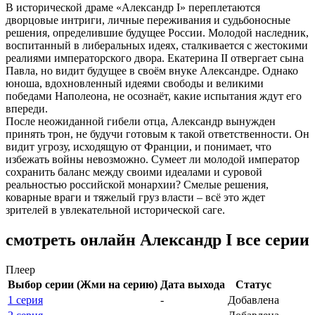
В исторической драме «Александр I» переплетаются
дворцовые интриги, личные переживания и судьбоносные
решения, определившие будущее России. Молодой наследник,
воспитанный в либеральных идеях, сталкивается с жестокими
реалиями императорского двора. Екатерина II отвергает сына
Павла, но видит будущее в своём внуке Александре. Однако
юноша, вдохновленный идеями свободы и великими
победами Наполеона, не осознаёт, какие испытания ждут его
впереди.
После неожиданной гибели отца, Александр вынужден
принять трон, не будучи готовым к такой ответственности. Он
видит угрозу, исходящую от Франции, и понимает, что
избежать войны невозможно. Сумеет ли молодой император
сохранить баланс между своими идеалами и суровой
реальностью российской монархии? Смелые решения,
коварные враги и тяжелый груз власти – всё это ждет
зрителей в увлекательной исторической саге.
смотреть онлайн Александр I все серии
Плеер
Выбор серии (Жми на серию)
Дата выхода
Статус
1 серия
-
Добавлена