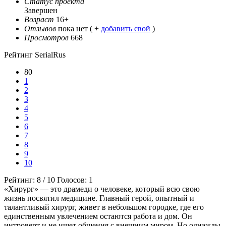
Статус проекта
Завершен
Возраст
16+
Отзывов
пока нет ( +
добавить свой
)
Просмотров
668
Рейтинг SerialRus
80
1
2
3
4
5
6
7
8
9
10
Рейтинг:
8
/
10
Голосов:
1
«Хирург» — это драмеди о человеке, который всю свою
жизнь посвятил медицине. Главный герой, опытный и
талантливый хирург, живет в небольшом городке, где его
единственным увлечением остаются работа и дом. Он
интроверт и не ищет общения с внешним миром. Но однажды