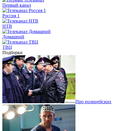
Первый канал
Россия 1
НТВ
Домашний
ТВЦ
Подборки
Про полицейских