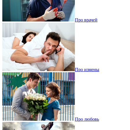
Про врачей
Про измены
Про любовь