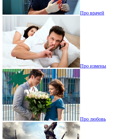
Про врачей
Про измены
Про любовь