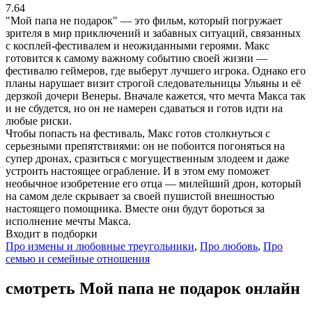
7.64
"Мой папа не подарок" — это фильм, который погружает
зрителя в мир приключений и забавных ситуаций, связанных
с косплей-фестивалем и неожиданными героями. Макс
готовится к самому важному событию своей жизни —
фестивалю геймеров, где выберут лучшего игрока. Однако его
планы нарушает визит строгой следовательницы Ульяны и её
дерзкой дочери Венеры. Вначале кажется, что мечта Макса так
и не сбудется, но он не намерен сдаваться и готов идти на
любые риски.
Чтобы попасть на фестиваль, Макс готов столкнуться с
серьезными препятствиями: он не побоится погоняться на
супер дронах, сразиться с могущественным злодеем и даже
устроить настоящее ограбление. И в этом ему поможет
необычное изобретение его отца — милейший дрон, который
на самом деле скрывает за своей пушистой внешностью
настоящего помощника. Вместе они будут бороться за
исполнение мечты Макса.
Входит в подборки
Про измены и любовные треугольники
,
Про любовь
,
Про
семью и семейные отношения
смотреть Мой папа не подарок онлайн