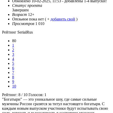
Обновлено
10-02-2025, 11:53 -
добавлены 1-4 выпуски!
Статус проекта
Завершен
Возраст
12+
Отзывов
пока нет ( +
добавить свой
)
Просмотров
1 010
Рейтинг SerialRus
80
1
2
3
4
5
6
7
8
9
10
Рейтинг:
8
/
10
Голосов:
1
"Богатыри" — это уникальное шоу, где самые сильные
мужчины России сразятся за титул настоящего богатыря. С
каждым новым выпуском участники будут испытывать свою
силу, ловкость и выносливость в настоящих мужских