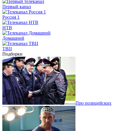
Первый канал
Россия 1
НТВ
Домашний
ТВЦ
Подборки
Про полицейских