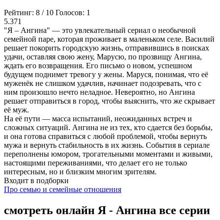
Рейтинг:
8
/
10
Голосов:
1
5.371
"Я – Ангина" — это увлекательный сериал о необычной
семейной паре, которая проживает в маленьком селе. Василий
решает покорить городскую жизнь, отправившись в поисках
удачи, оставляя свою жену, Марусю, по прозвищу Ангина,
ждать его возвращения. Его письмо о новом, успешном
будущем поднимет тревогу у жены. Маруся, понимая, что её
муженёк не слишком удачлив, начинает подозревать, что с
ним произошло нечто неладное. Невероятно, но Ангина
решает отправиться в город, чтобы выяснить, что же скрывает
её муж.
На её пути — масса испытаний, неожиданных встреч и
сложных ситуаций. Ангина не из тех, кто сдается без борьбы,
и она готова справиться с любой проблемой, чтобы вернуть
мужа и вернуть стабильность в их жизнь. События в сериале
переполнены юмором, трогательными моментами и живыми,
настоящими переживаниями, что делает его не только
интересным, но и близким многим зрителям.
Входит в подборки
Про семью и семейные отношения
смотреть онлайн Я - Ангина все серии