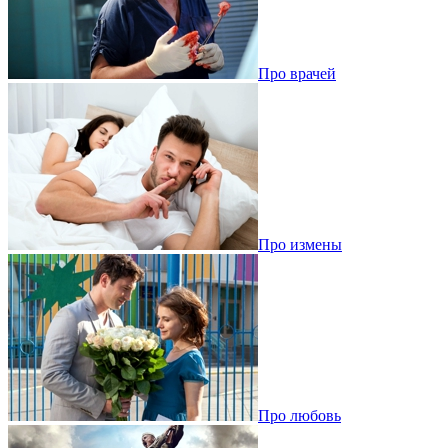
Про врачей
Про измены
Про любовь