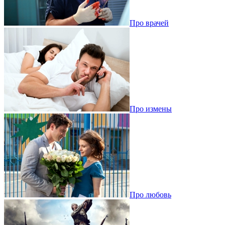
Про врачей
Про измены
Про любовь