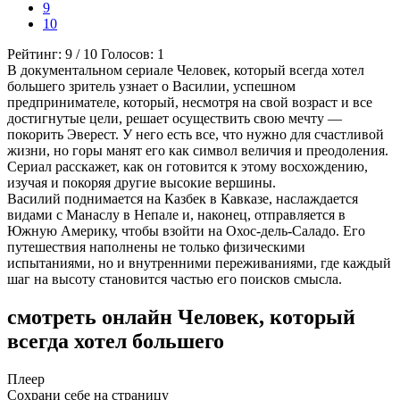
9
10
Рейтинг:
9
/
10
Голосов:
1
В документальном сериале Человек, который всегда хотел
большего зритель узнает о Василии, успешном
предпринимателе, который, несмотря на свой возраст и все
достигнутые цели, решает осуществить свою мечту —
покорить Эверест. У него есть все, что нужно для счастливой
жизни, но горы манят его как символ величия и преодоления.
Сериал расскажет, как он готовится к этому восхождению,
изучая и покоряя другие высокие вершины.
Василий поднимается на Казбек в Кавказе, наслаждается
видами с Манаслу в Непале и, наконец, отправляется в
Южную Америку, чтобы взойти на Охос-дель-Саладо. Его
путешествия наполнены не только физическими
испытаниями, но и внутренними переживаниями, где каждый
шаг на высоту становится частью его поисков смысла.
смотреть онлайн Человек, который
всегда хотел большего
Плеер
Сохрани себе на страницу