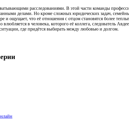
ахватывающими расследованиями. В этой части команды профес
танными делами. Но кроме сложных юридических задач, семейны
ере и ощущает, что её отношения с отцом становятся более теплы
 влюбляется в человека, которого её коллега, следователь Авде
в ситуации, где придётся выбирать между любовью и долгом.
серии