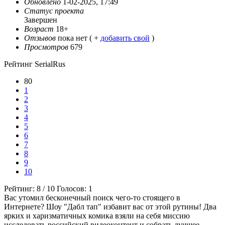
Обновлено
1-02-2025, 17:49
Статус проекта
Завершен
Возраст
18+
Отзывов
пока нет ( +
добавить свой
)
Просмотров
679
Рейтинг SerialRus
80
1
2
3
4
5
6
7
8
9
10
Рейтинг:
8
/
10
Голосов:
1
Вас утомил бесконечный поиск чего-то стоящего в
Интернете? Шоу "Дабл тап" избавит вас от этой рутины! Два
ярких и харизматичных комика взяли на себя миссию
исследовать российский видеоконтент и собрать лучшее,