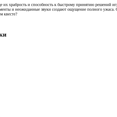
де их храбрость и способность к быстрому принятию решений и
менты и неожиданные звуки создают ощущение полного ужаса. С
м квесте?
ски