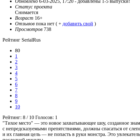
Обновлено
6-03-2025, 17:20 -
добавлены 1-5 выпуски!
Статус проекта
Снимается
Возраст
16+
Отзывов
пока нет ( +
добавить свой
)
Просмотров
738
Рейтинг SerialRus
80
1
2
3
4
5
6
7
8
9
10
Рейтинг:
8
/
10
Голосов:
1
"Тихое место" — это новое захватывающее шоу, созданное зна
с непредсказуемыми препятствиями, должны спасаться от слепо
и их главная цель — не попасть в руки монстра. Это увлекат
последней минуты.