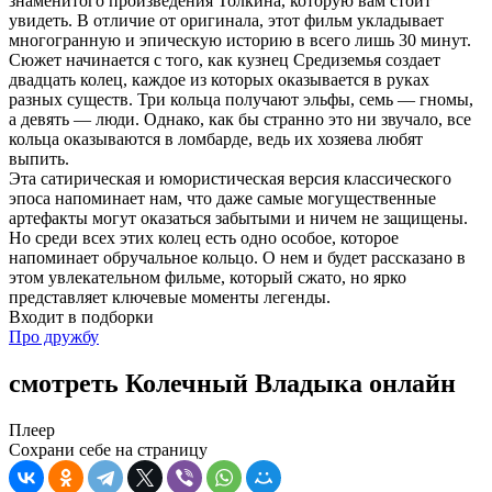
знаменитого произведения Толкина, которую вам стоит
увидеть. В отличие от оригинала, этот фильм укладывает
многогранную и эпическую историю в всего лишь 30 минут.
Сюжет начинается с того, как кузнец Средиземья создает
двадцать колец, каждое из которых оказывается в руках
разных существ. Три кольца получают эльфы, семь — гномы,
а девять — люди. Однако, как бы странно это ни звучало, все
кольца оказываются в ломбарде, ведь их хозяева любят
выпить.
Эта сатирическая и юмористическая версия классического
эпоса напоминает нам, что даже самые могущественные
артефакты могут оказаться забытыми и ничем не защищены.
Но среди всех этих колец есть одно особое, которое
напоминает обручальное кольцо. О нем и будет рассказано в
этом увлекательном фильме, который сжато, но ярко
представляет ключевые моменты легенды.
Входит в подборки
Про дружбу
смотреть Колечный Владыка онлайн
Плеер
Сохрани себе на страницу