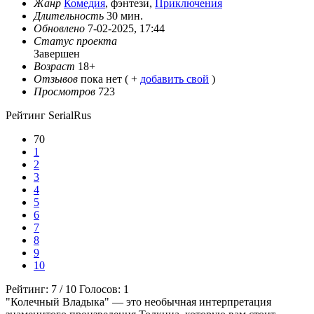
Жанр
Комедия
, фэнтези,
Приключения
Длительность
30 мин.
Обновлено
7-02-2025, 17:44
Статус проекта
Завершен
Возраст
18+
Отзывов
пока нет ( +
добавить свой
)
Просмотров
723
Рейтинг SerialRus
70
1
2
3
4
5
6
7
8
9
10
Рейтинг:
7
/
10
Голосов:
1
"Колечный Владыка" — это необычная интерпретация